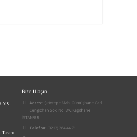
Bize Ulaşın
Adres::
Şirintepe Mah. Gümüşhane Cad.
B-015
Cengizhan Sok. No: 8/C Kağıthane
İSTANBUL
Telefon:
(0212) 264 44 71
ı Takımı