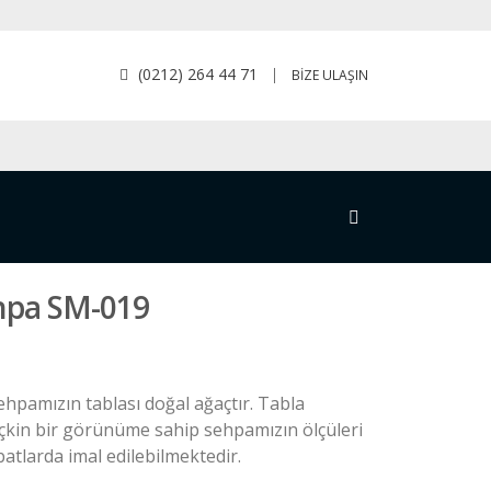
(0212) 264 44 71
|
BİZE ULAŞIN
ehpa SM-019
ehpamızın tablası doğal ağaçtır. Tabla
eçkin bir görünüme sahip sehpamızın ölçüleri
tlarda imal edilebilmektedir.