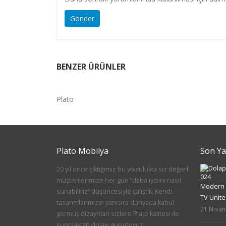
BENZER ÜRÜNLER
Plato
Plato Mobilya
Son Ya
20 yıl önce çıktığımız bu yolculukta siz değerli
müşterilerimize her gün “daha iyisini nasıl
Modern S
sunabiliriz” düşüncesiyle çalıştık. Kendi
TV Ünite
tasarımlarımızın yanısıra dünyada kabul
21 Nisan
görmüş dizaynları sizlere Plato kalitesi ile
sunmaktan dolayı gururluyuz.