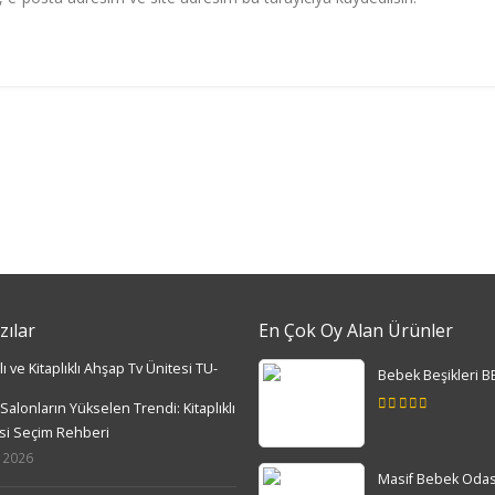
zılar
En Çok Oy Alan Ürünler
Bebek Beşikleri B
alonların Yükselen Trendi: Kitaplıklı
5.00
out
si Seçim Rehberi
of 5
 2026
Masif Bebek Odas