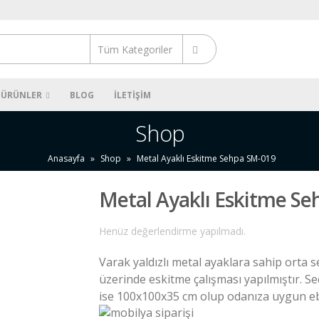
ÜRÜNLER
BLOG
İLETIŞIM
Shop
Anasayfa
»
Shop
»
Metal Ayaklı Eskitme Sehpa SM-019
Metal Ayaklı Eskitme S
Henüz değerlendirme yapılmadı.
Varak yaldızlı metal ayaklara sahip orta s
üzerinde eskitme çalışması yapılmıştır. S
ise 100x100x35 cm olup odanıza uygun eba