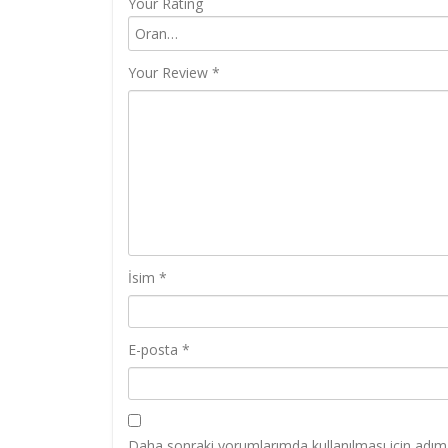
Your Rating
Your Review
*
İsim
*
E-posta
*
Daha sonraki yorumlarımda kullanılması için adım,