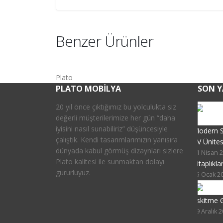
Benzer Ürünler
Plato
PLATO MOBILYA
SON Y
20 yıl önce çıktığımız bu yolculukta siz
değerli müşterilerimize her gün “daha
iyisini nasıl sunabiliriz” düşüncesiyle
Modern Sa
çalıştık. Kendi tasarımlarımızın yanısıra
TV Ünites
dünyada kabul görmüş dizaynları sizlere
21 Nisan 
Plato kalitesi ile sunmaktan dolayı
Kitaplık
gururluyuz.
15 Ocak 2
Eskitme G
19 Aralık 