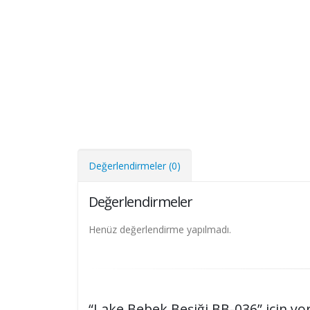
Değerlendirmeler (0)
Değerlendirmeler
Henüz değerlendirme yapılmadı.
“Lake Bebek Beşiği BB-036” için yor