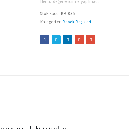
Henüz değerlendirme yapılmadı.
Stok kodu:
BB-036
Kategoriler:
Bebek Beşikleri
um yapan ilk kişi siz olun