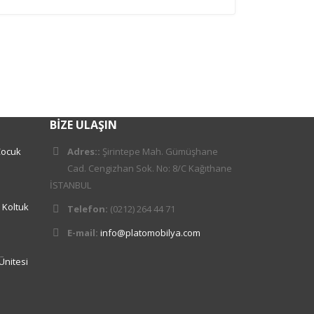
BIZE ULAŞIN
Çocuk
Adres::
Şirintepe Mah. Gümüşhane
Cad. Cengizhan Sok. No: 8/C Kağıthane
İSTANBUL
 Koltuk
Telefon:
(0212) 264 44 71
E-mail:
info@platomobilya.com
Ünitesi