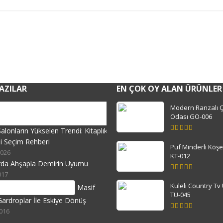
AZILAR
EN ÇOK OY ALAN ÜRÜNLER
Modern Ranzalı 
Odası GO-006
lonların Yükselen Trendi: Kitaplıklı
5.00
out
i Seçim Rehberi
of 5
Puf Minderli Köşe
2026
KT-012
larda Ahşapla Demirin Uyumu
017
5.00
out
of 5
Kuleli Country Tv 
Masif
TU-045
ardroplar İle Eskiye Dönüş
2016
5.00
out
of 5