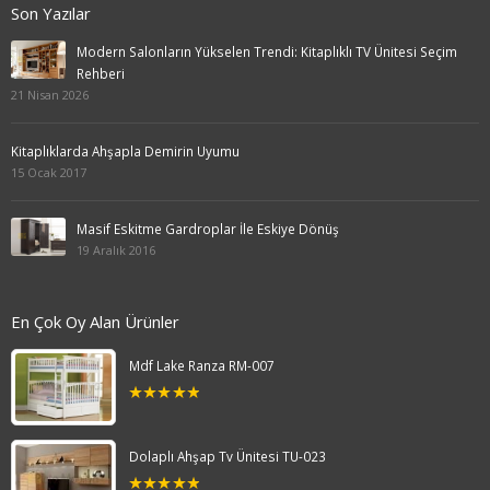
Son Yazılar
Modern Salonların Yükselen Trendi: Kitaplıklı TV Ünitesi Seçim
Rehberi
21 Nisan 2026
Kitaplıklarda Ahşapla Demirin Uyumu
15 Ocak 2017
Masif Eskitme Gardroplar İle Eskiye Dönüş
19 Aralık 2016
En Çok Oy Alan Ürünler
Mdf Lake Ranza RM-007
5.00
out
of 5
Dolaplı Ahşap Tv Ünitesi TU-023