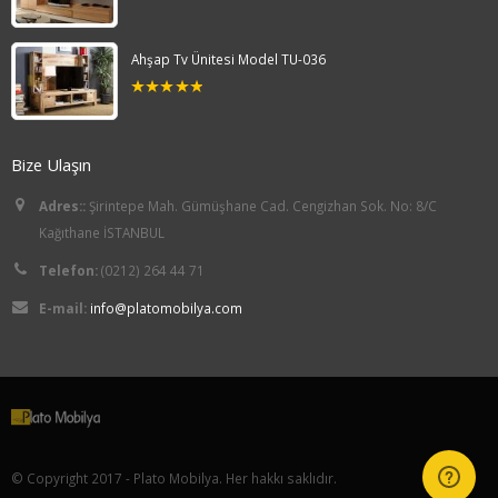
5.00
out
of 5
Ahşap Tv Ünitesi Model TU-036
5.00
out
of 5
Bize Ulaşın
Adres::
Şirintepe Mah. Gümüşhane Cad. Cengizhan Sok. No: 8/C
Kağıthane İSTANBUL
Telefon:
(0212) 264 44 71
E-mail:
info@platomobilya.com
© Copyright 2017 - Plato Mobilya. Her hakkı saklıdır.