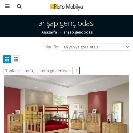
ahşap genç odası
Anasayfa
»
ahşap genç odası
Sort By:
Toplam 1 sayfa, 1. sayfa gösteriliyor.
1