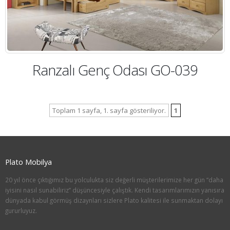
Ranzalı Genç Odası GO-039
Toplam 1 sayfa, 1. sayfa gösteriliyor.
1
Plato Mobilya
20 yıl önce çıktığımız bu yolculukta siz değerli müşterilerimize her gün “daha
iyisini nasıl sunabiliriz” düşüncesiyle çalıştık. Kendi tasarımlarımızın yanısıra
dünyada kabul görmüş dizaynları sizlere Plato kalitesi ile sunmaktan dolayı
gururluyuz.