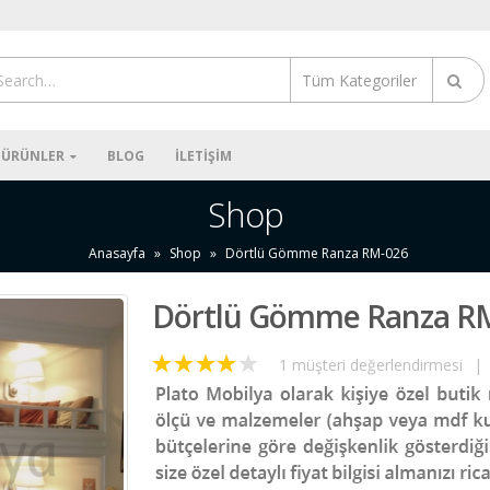
Tüm Kategoriler
ÜRÜNLER
BLOG
İLETIŞIM
Shop
Anasayfa
»
Shop
»
Dörtlü Gömme Ranza RM-026
Dörtlü Gömme Ranza R
1
müşteri değerlendirmesi
|
4.00
out
of 5