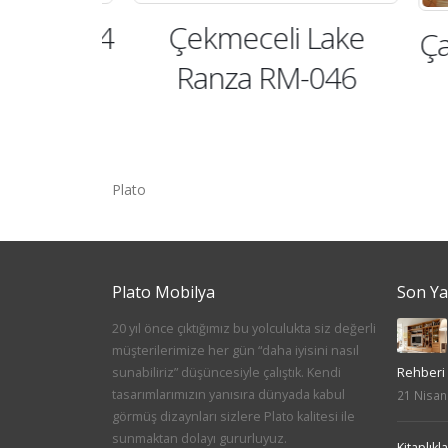
 RM-054
Çekmeceli Lake
Çal
Ranza RM-046
Plato
Plato Mobilya
Son Ya
20 yıl önce çıktığımız bu yolculukta siz değerli
müşterilerimize her gün “daha iyisini nasıl
sunabiliriz” düşüncesiyle çalıştık. Kendi
Rehberi
tasarımlarımızın yanısıra dünyada kabul
21 Nisan
görmüş dizaynları sizlere Plato kalitesi ile
sunmaktan dolayı gururluyuz.
Kitaplık