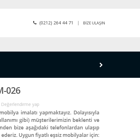
(0212) 264 44 71
|
BİZE ULAŞIN
M-026
Değerlendirme yap