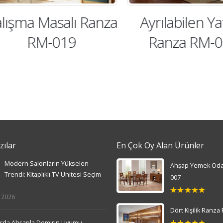
ışma Masalı Ranza
Ayrılabilen Yata
RM-019
Ranza RM-02
zılar
En Çok Oy Alan Ürünler
Modern Salonların Yükselen
Ahşap Yemek Oda
Trendi: Kitaplıklı TV Ünitesi Seçim
007
 2026
5.00
out
of 5
Dört Kişilik Ranza
larda Ahşapla Demirin Uyumu